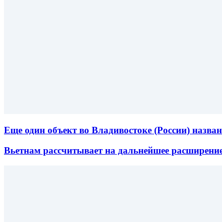
Еще один объект во Владивостоке (России) назва
Вьетнам рассчитывает на дальнейшее расширение