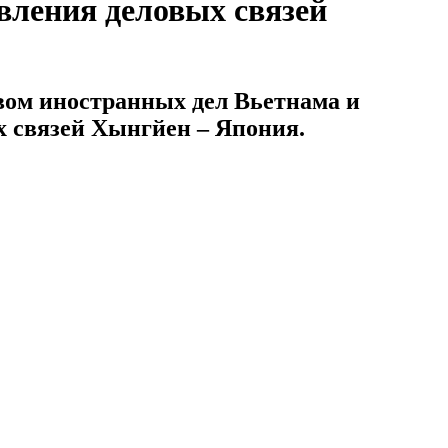
вления деловых связей
вом иностранных дел Вьетнама и
х связей Хынгйен – Япония.