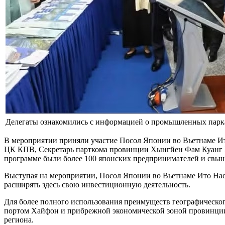
Делегаты ознакомились с информацией о промышленных парка
В мероприятии приняли участие Посол Японии во Вьетнаме Ит
ЦК КПВ, Секретарь парткома провинции Хынгйен Фам Куанг Нг
программе были более 100 японских предпринимателей и свы
Выступая на мероприятии, Посол Японии во Вьетнаме Ито Нао
расширять здесь свою инвестиционную деятельность.
Для более полного использования преимуществ географическо
портом Хайфон и прибрежной экономической зоной провинции Х
региона.