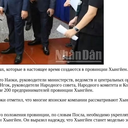
х, которые в настоящее время создаются в провинции Хынгйен.
о Наоки, руководители министерств, ведомств и центральных 
ок, руководители Народного совета, Народного комитета и Ко
ше 200 предпринимателей провинции Хынгйен.
ки отметил, что многие японские компании рассматривают Хын
го положения провинции, по словам Посла, необходимо укрепля
ынгйен. Он выразил надежду, что Хынгйен станет моделью экон