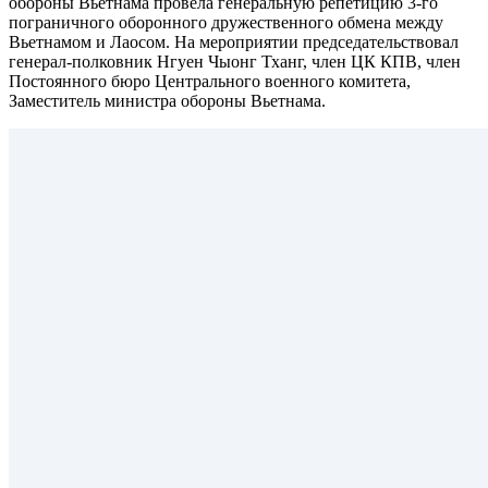
обороны Вьетнама провела генеральную репетицию 3-го
пограничного оборонного дружественного обмена между
Вьетнамом и Лаосом. На мероприятии председательствовал
генерал-полковник Нгуен Чыонг Тханг, член ЦК КПВ, член
Постоянного бюро Центрального военного комитета,
Заместитель министра обороны Вьетнама.