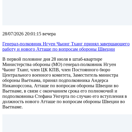
28/07/2026 20:01:15 вечера
Генерал-полковник Нгуен Чыонг Тханг принял завершающего
работу и нового Атташе по вопросам обороны Швеции
В первой половине дня 28 июля в штаб-квартире
Министерства обороны (МО) генерал-полковник Нгуен
Чыонг Тханг, член ЦК КПВ, член Постоянного бюро
Центрального военного комитета, Заместитель министра
обороны Вьетнама, принял подполковника Андерса
Никанорссона, Атташе по вопросам обороны Швеции во
Вьетнаме, в связи с окончанием срока его полномочий и
подполковника Стефана Унгерта по случаю его вступления в
должность нового Атташе по вопросам обороны Швеции во
Вьетнаме.