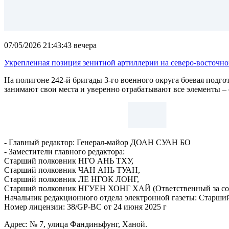
07/05/2026 21:43:43 вечера
Укреплeнная позиция зенитной артиллерии на северо-восточно
На полигоне 242-й бригады 3-го военного округа боевая подго
занимают свои места и уверенно отрабатывают все элементы – 
- Главный редактор: Генерал-майор ДОАН СУАН БО
- Заместители главного редактора:
Старший полковник НГО АНЬ TХУ,
Старший полковник ЧАН АНЬ ТУАН,
Старший полковник ЛЕ НГОК ЛОНГ,
Старший полковник НГУЕН ХОНГ ХАЙ (Ответственный за со
Начальник редакционного отдела электронной газеты: Стар
Номер лицензии: 38/GP-BC от 24 июня 2025 г
Адрес: № 7, улица Фандиньфунг, Ханой.