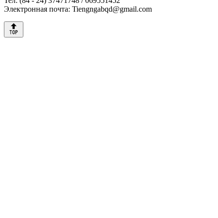
Тел: (84 - 24) 37471748 / 069551452
Электронная почта: Tiengngabqd@gmail.com