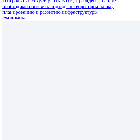
Генеральный секретарь ЦК КПВ, Президент То Лам:
необходимо обновить подходы к территориальному
планированию и развитию инфраструктуры
Экономика