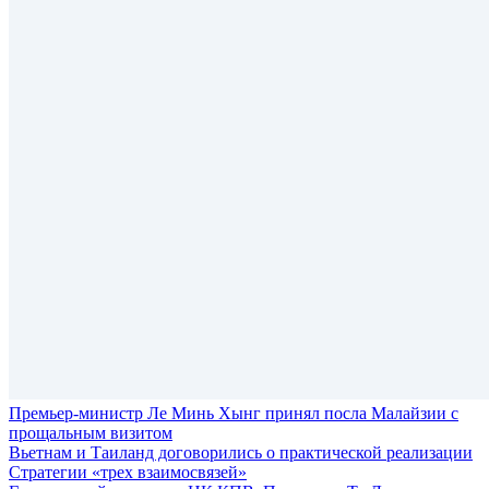
Премьер-министр Ле Минь Хынг принял посла Малайзии с
прощальным визитом
Вьетнам и Таиланд договорились о практической реализации
Стратегии «трех взаимосвязей»