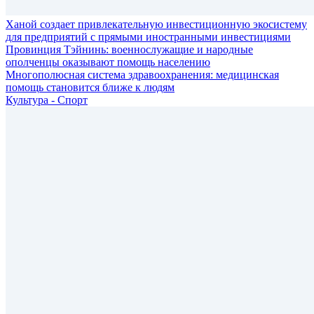
Ханой создает привлекательную инвестиционную экосистему
для предприятий с прямыми иностранными инвестициями
Провинция Тэйнинь: военнослужащие и народные
ополченцы оказывают помощь населению
Многополюсная система здравоохранения: медицинская
помощь становится ближе к людям
Культура - Спорт