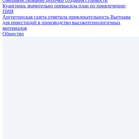
совершенствование цепочки создания стоимости
Куангнинь значительно превысила план по привлечению
ПИИ
Аргентинская газета отметила привлекательность Вьетнама
для инвестиций в производство высокотехнологичных
материалов
Общество