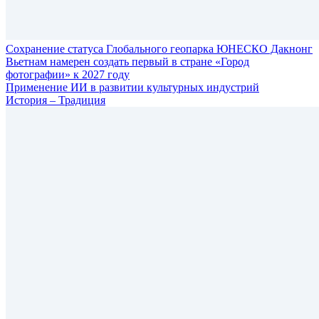
Сохранение статуса Глобального геопарка ЮНЕСКО Дакнонг
Вьетнам намерен создать первый в стране «Город
фотографии» к 2027 году
Применение ИИ в развитии культурных индустрий
История – Традиция