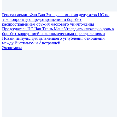
Генерал армии Фан Ван Зянг учел мнения депутатов НС по
законопроекту о предотвращении и борьбе с
распространением оружия массового уничтожения
Председатель НС Чан Тхань Ман: Утвердить ключевую роль в
борьбе с коррупцией и экономическими преступлениями
Новый импульс для дальнейшего углубления отношений
между Вьетнамом и Австралией
Экономика