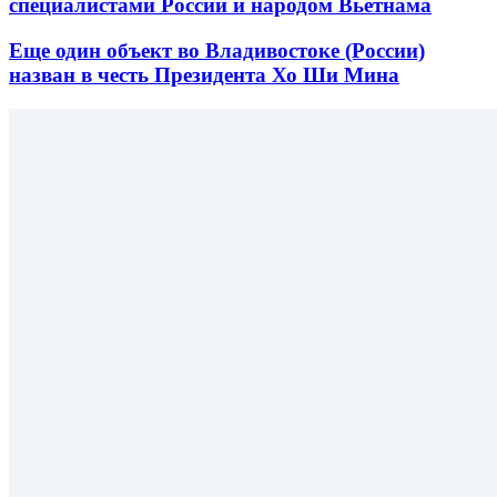
специалистами России и народом Вьетнама
Еще один объект во Владивостоке (России)
назван в честь Президента Хо Ши Мина