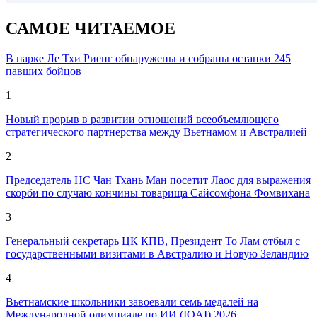
САМОЕ ЧИТАЕМОЕ
В парке Ле Тхи Риенг обнаружены и собраны останки 245
павших бойцов
1
Новый прорыв в развитии отношений всеобъемлющего
стратегического партнерства между Вьетнамом и Австралией
2
Председатель НС Чан Тхань Ман посетит Лаос для выражения
скорби по случаю кончины товарища Сайсомфона Фомвихана
3
Генеральный секретарь ЦК КПВ, Президент То Лам отбыл с
государственными визитами в Австралию и Новую Зеландию
4
Вьетнамские школьники завоевали семь медалей на
Международной олимпиаде по ИИ (IOAI) 2026