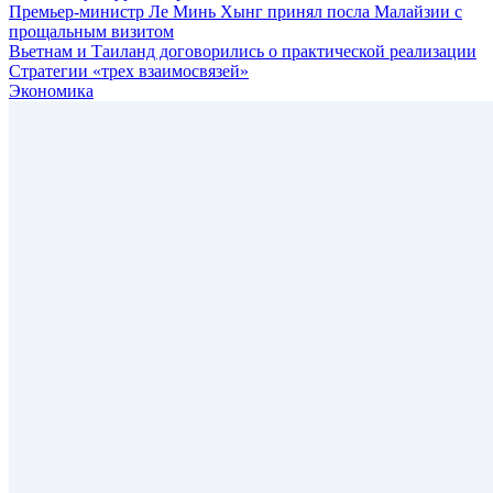
Премьер-министр Ле Минь Хынг принял посла Малайзии с
прощальным визитом
Вьетнам и Таиланд договорились о практической реализации
Стратегии «трех взаимосвязей»
Экономика