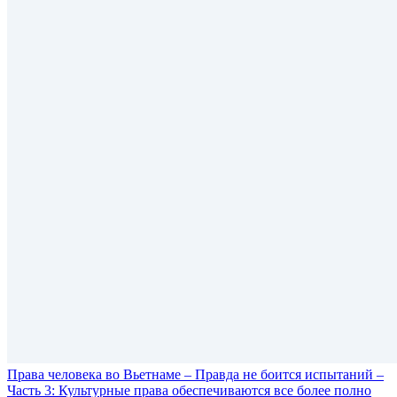
Права человека во Вьетнаме – Правда не боится испытаний –
Часть 3: Культурные права обеспечиваются всe более полно