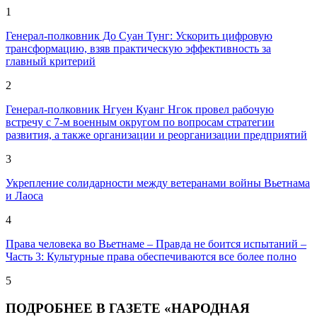
1
Генерал-полковник До Суан Тунг: Ускорить цифровую
трансформацию, взяв практическую эффективность за
главный критерий
2
Генерал-полковник Нгуен Куанг Нгок провел рабочую
встречу с 7-м военным округом по вопросам стратегии
развития, а также организации и реорганизации предприятий
3
Укрепление солидарности между ветеранами войны Вьетнама
и Лаоса
4
Права человека во Вьетнаме – Правда не боится испытаний –
Часть 3: Культурные права обеспечиваются всe более полно
5
ПОДРОБНЕЕ В ГАЗЕТЕ «НАРОДНАЯ