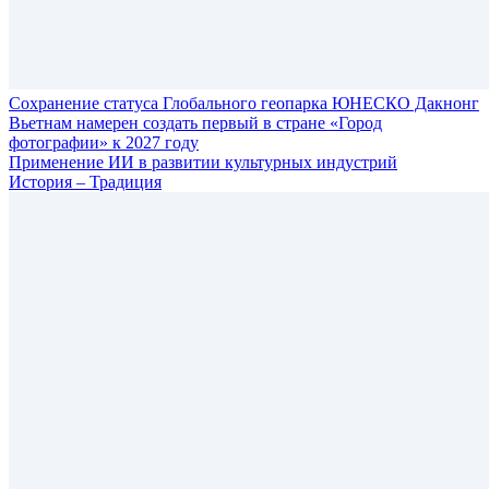
Сохранение статуса Глобального геопарка ЮНЕСКО Дакнонг
Вьетнам намерен создать первый в стране «Город
фотографии» к 2027 году
Применение ИИ в развитии культурных индустрий
История – Традиция