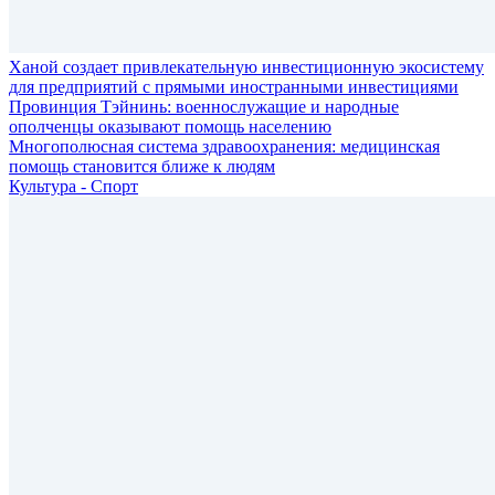
Ханой создает привлекательную инвестиционную экосистему
для предприятий с прямыми иностранными инвестициями
Провинция Тэйнинь: военнослужащие и народные
ополченцы оказывают помощь населению
Многополюсная система здравоохранения: медицинская
помощь становится ближе к людям
Культура - Спорт